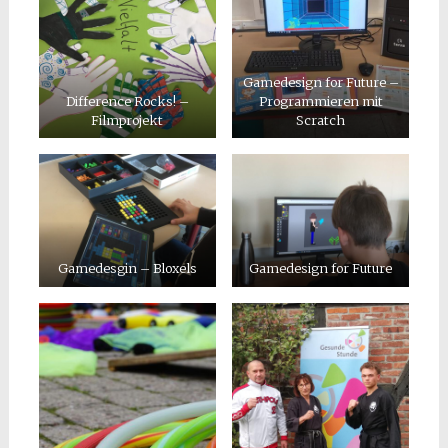
Gamedesign for Future –
Difference Rocks! –
Programmieren mit
Filmprojekt
Scratch
Gamedesgin – Bloxels
Gamedesign for Future